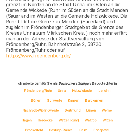
grenzt im Norden an die Stadt Unna, im Osten an die
Gemeinde Wickede (Ruhr im Süden an die Stadt Menden
(Sauerland im Westen an die Gemeinde Holzwickede. Die
Ruhr bildet die Grenze zu Menden (Sauerland) und
zugleich im Fröndenberger Stadtgebiet die Grenze des
Kreises Unna zum Märkischen Kreis. ) noch mehr erfärt
man an der Adresse der Stadtverwaltung von
Fröndenberg/Ruhr, Bahnhofstraße 2, 58730
Fröndenberg/Ruhr oder auf
https://www.froendenberg.de/
Ich arbeite gern für Sie als
Bausachverständiger
/ Baugutachter in
Fröndenberg/Ruhr
Unna
Holzwickede
Iserlohn
Bönen
Schwerte
Kamen
Bergkamen
Nachrodt-Wiblingwerde
Dortmund
Lünen
Werne
Hagen
Herdecke
Wetter (Ruhr)
Waltrop
Witten
Breckerfeld
Castrop-Rauxel
Selm
Ennepetal