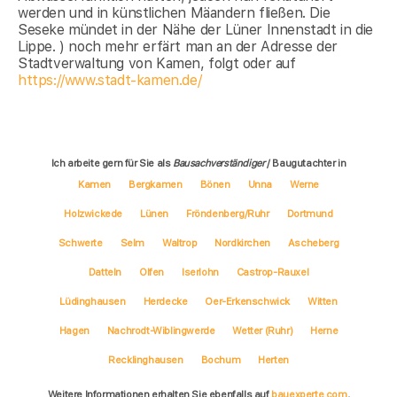
werden und in künstlichen Mäandern fließen. Die
Seseke mündet in der Nähe der Lüner Innenstadt in die
Lippe. ) noch mehr erfärt man an der Adresse der
Stadtverwaltung von Kamen, folgt oder auf
https://www.stadt-kamen.de/
Ich arbeite gern für Sie als
Bausachverständiger
/ Baugutachter in
Kamen
Bergkamen
Bönen
Unna
Werne
Holzwickede
Lünen
Fröndenberg/Ruhr
Dortmund
Schwerte
Selm
Waltrop
Nordkirchen
Ascheberg
Datteln
Olfen
Iserlohn
Castrop-Rauxel
Lüdinghausen
Herdecke
Oer-Erkenschwick
Witten
Hagen
Nachrodt-Wiblingwerde
Wetter (Ruhr)
Herne
Recklinghausen
Bochum
Herten
Weitere Informationen erhalten Sie ebenfalls auf
bauexperte.com
,