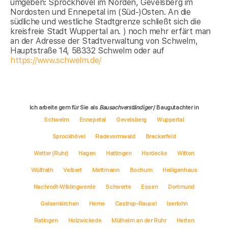
umgeben: Sprockhövel im Norden, Gevelsberg im
Nordosten und Ennepetal im (Süd-)Osten. An die
südliche und westliche Stadtgrenze schließt sich die
kreisfreie Stadt Wuppertal an. ) noch mehr erfärt man
an der Adresse der Stadtverwaltung von Schwelm,
Hauptstraße 14, 58332 Schwelm oder auf
https://www.schwelm.de/
Ich arbeite gern für Sie als
Bausachverständiger
/ Baugutachter in
Schwelm
Ennepetal
Gevelsberg
Wuppertal
Sprockhövel
Radevormwald
Breckerfeld
Wetter (Ruhr)
Hagen
Hattingen
Herdecke
Witten
Wülfrath
Velbert
Mettmann
Bochum
Heiligenhaus
Nachrodt-Wiblingwerde
Schwerte
Essen
Dortmund
Gelsenkirchen
Herne
Castrop-Rauxel
Iserlohn
Ratingen
Holzwickede
Mülheim an der Ruhr
Herten