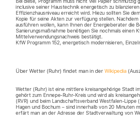
Bei diese, Programm muss nicht viel Papier schmutzig
inclusive seiner Haustechnik energetisch zu bilanzi
Effizienzhausniveau erreicht wird. Hiezu sollten Sie d
Kopie für seine Akten zur verfügung stellen. Nachde
ausführen wollen, kann Ihnen der Energieberater die 
Sanierungsmaßnahme benötigen Sie nochmals einen K
Mittelverwendungsnachweis bestätigt.
KfW Programm 152, energetisch modernisieren, Einze
Über Wetter (Ruhr) findet man in der
Wikipedia
(Aus
Wetter (Ruhr) ist eine mittlere kreisangehörige Stadt 
gehört zum Ennepe-Ruhr-Kreis und wird als kreisangeh
(RVR) und beim Landschaftsverband Westfalen-Lippe 
Hagen und Bochum − sind innerhalb von 20 Minuten mi
erfärt man an der Adresse der Stadtverwaltung von Wet