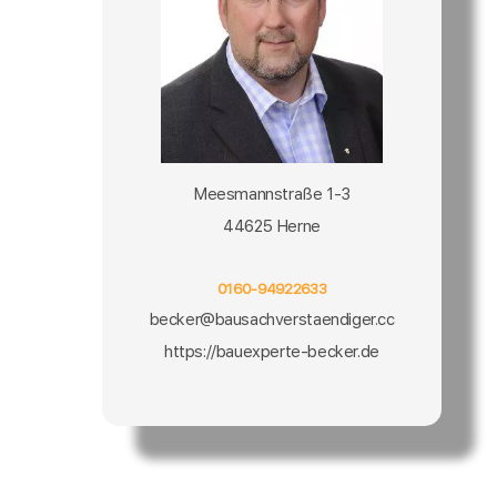
Meesmannstraße 1-3
44625 Herne
0160-94922633
becker@bausachverstaendiger.cc
https://bauexperte-becker.de