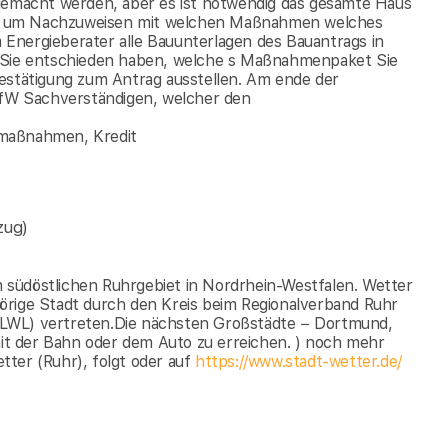
 gemacht werden, aber es ist notwendig das gesamte Haus
eren um Nachzuweisen mit welchen Maßnahmen welches
em Energieberater alle Bauunterlagen des Bauantrags in
m Sie entschieden haben, welche s Maßnahmenpaket Sie
Bestätigung zum Antrag ausstellen. Am ende der
fW Sachverständigen, welcher den
lmaßnahmen, Kredit
zug)
im südöstlichen Ruhrgebiet in Nordrhein-Westfalen. Wetter
örige Stadt durch den Kreis beim Regionalverband Ruhr
(LWL) vertreten.Die nächsten Großstädte − Dortmund,
t der Bahn oder dem Auto zu erreichen. ) noch mehr
ter (Ruhr), folgt oder auf
https://www.stadt-wetter.de/