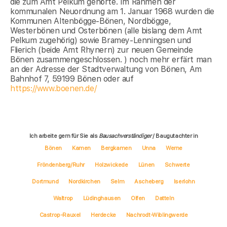
die zum Amt Pelkum gehörte. Im Rahmen der
kommunalen Neuordnung am 1. Januar 1968 wurden die
Kommunen Altenbögge-Bönen, Nordbögge,
Westerbönen und Osterbönen (alle bislang dem Amt
Pelkum zugehörig) sowie Bramey-Lenningsen und
Flierich (beide Amt Rhynern) zur neuen Gemeinde
Bönen zusammengeschlossen. ) noch mehr erfärt man
an der Adresse der Stadtverwaltung von Bönen, Am
Bahnhof 7, 59199 Bönen oder auf
https://www.boenen.de/
Ich arbeite gern für Sie als
Bausachverständiger
/ Baugutachter in
Bönen
Kamen
Bergkamen
Unna
Werne
Fröndenberg/Ruhr
Holzwickede
Lünen
Schwerte
Dortmund
Nordkirchen
Selm
Ascheberg
Iserlohn
Waltrop
Lüdinghausen
Olfen
Datteln
Castrop-Rauxel
Herdecke
Nachrodt-Wiblingwerde