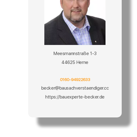
Meesmannstraße 1-3
44625 Herne
0160-94922633
becker@bausachverstaendiger.cc
https://bauexperte-becker.de