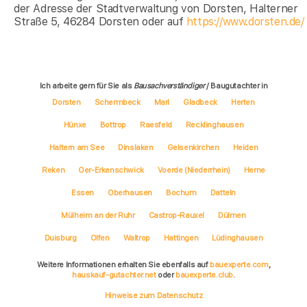
der Adresse der Stadtverwaltung von Dorsten, Halterner
Straße 5, 46284 Dorsten oder auf
https://www.dorsten.de/
Ich arbeite gern für Sie als
Bausachverständiger
/ Baugutachter in
Dorsten
Schermbeck
Marl
Gladbeck
Herten
Hünxe
Bottrop
Raesfeld
Recklinghausen
Haltern am See
Dinslaken
Gelsenkirchen
Heiden
Reken
Oer-Erkenschwick
Voerde (Niederrhein)
Herne
Essen
Oberhausen
Bochum
Datteln
Mülheim an der Ruhr
Castrop-Rauxel
Dülmen
Duisburg
Olfen
Waltrop
Hattingen
Lüdinghausen
Weitere Informationen erhalten Sie ebenfalls auf
bauexperte.com
,
hauskauf-gutachter.net
oder
bauexperte.club
.
Hinweise zum Datenschutz