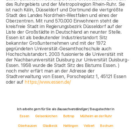
des Ruhrgebiets und der Metropolregion Rhein-Ruhr. Sie
ist nach Köln, Düsseldorf und Dortmund die viertgrößte
Stadt des Landes Nordrhein-Westfalen und eines der
Oberzentren. Mit rund 570.000 Einwohnern steht die
kreisfreie Stadt im Regierungsbezirk Düsseldorf auf der
Liste der Großstädte in Deutschland an neunter Stelle.
Essen ist als bedeutender Industriestandort Sitz
bekannter Großunternehmen und mit der 1972
gegründeten Universität-Gesamthochschule auch
Hochschulstandort. 2003 fusionierte die Universität mit
der Nachbaruniversität Duisburg zur Universität Duisburg-
Essen. 1958 wurde die Stadt Sitz des Bistums Essen. )
noch mehr erfärt man an der Adresse der
Stadtverwaltung von Essen, Porscheplatz 1, 45121 Essen
oder auf
https://www.essen.de/
Ich arbeite gern für Sie als
Bausachverständiger
/ Baugutachter in
Essen
Gelsenkirchen
Bottrop
Mülheim an der Ruhr
Oberhausen
Gladbeck
Hattingen
Velbert
Bochum