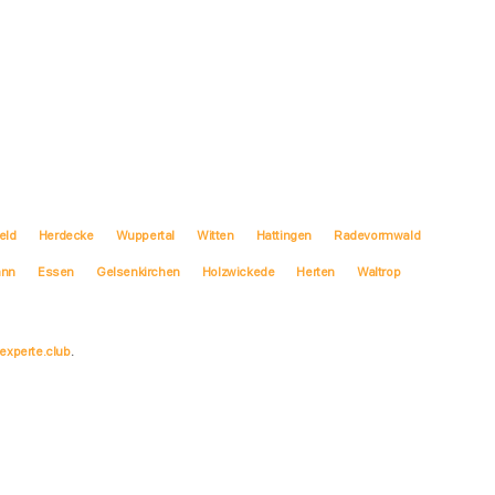
eld
Herdecke
Wuppertal
Witten
Hattingen
Radevormwald
ann
Essen
Gelsenkirchen
Holzwickede
Herten
Waltrop
experte.club
.