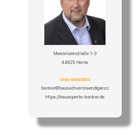
Meesmannstraße 1-3
44625 Herne
0160-94922633
becker@bausachverstaendiger.cc
https://bauexperte-becker.de