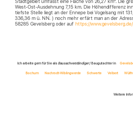
Stadtgebiet umfasst eine Fläche von 26,27 km². Die g
West-Ost-Ausdehnung 7,15 km. Die Höhendifferenz inn
tiefste Stelle liegt an der Ennepe bei Vogelsang mit 13
336,36 m ü. NN. ) noch mehr erfärt man an der Adress
58285 Gevelsberg oder auf
https://www.gevelsberg.de/
Ich arbeite gern für Sie als
Bausachverständiger
/ Baugutachter in
Gevelsb
Bochum
Nachrodt-Wiblingwerde
Schwerte
Velbert
Wülfr
Weitere Info