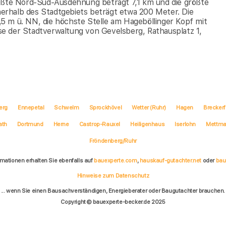
rößte Nord-Süd-Ausdehnung beträgt 7,1 km und die größte
erhalb des Stadtgebiets beträgt etwa 200 Meter. Die
1,5 m ü. NN, die höchste Stelle am Hageböllinger Kopf mit
e der Stadtverwaltung von Gevelsberg, Rathausplatz 1,
erg
Ennepetal
Schwelm
Sprockhövel
Wetter (Ruhr)
Hagen
Breckerf
ath
Dortmund
Herne
Castrop-Rauxel
Heiligenhaus
Iserlohn
Mettm
Fröndenberg/Ruhr
rmationen erhalten Sie ebenfalls auf
bauexperte.com
,
hauskauf-gutachter.net
oder
bau
Hinweise zum Datenschutz
... wenn Sie einen Bausachverständigen, Energieberater oder Baugutachter brauchen.
Copyright © bauexperte-becker.de 2025