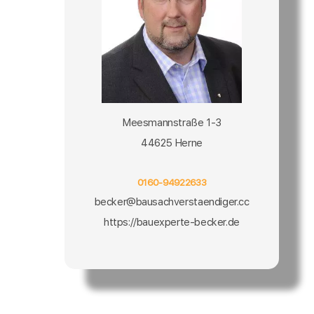
Meesmannstraße 1-3
44625 Herne
0160-94922633
becker@bausachverstaendiger.cc
https://bauexperte-becker.de