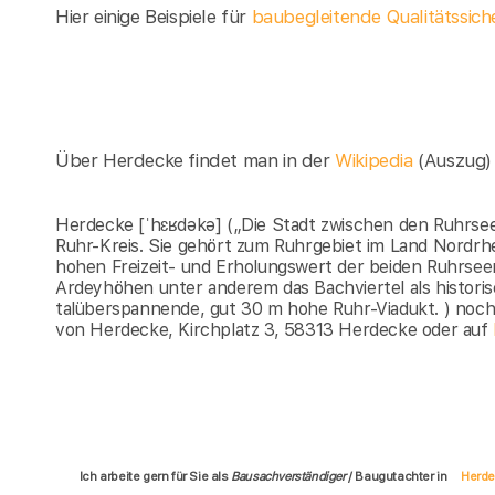
Hier einige Beispiele für
baubegleitende Qualitätssic
Über Herdecke findet man in der
Wikipedia
(Auszug)
Herdecke [ˈhɛʁdəkə] („Die Stadt zwischen den Ruhrseen
Ruhr-Kreis. Sie gehört zum Ruhrgebiet im Land Nordrh
hohen Freizeit- und Erholungswert der beiden Ruhrse
Ardeyhöhen unter anderem das Bachviertel als historis
talüberspannende, gut 30 m hohe Ruhr-Viadukt. ) noc
von Herdecke, Kirchplatz 3, 58313 Herdecke oder auf
Ich arbeite gern für Sie als
Bausachverständiger
/ Baugutachter in
Herd