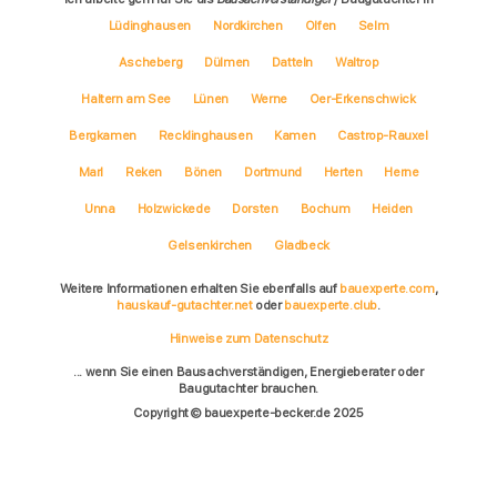
Lüdinghausen
Nordkirchen
Olfen
Selm
Ascheberg
Dülmen
Datteln
Waltrop
Haltern am See
Lünen
Werne
Oer-Erkenschwick
Bergkamen
Recklinghausen
Kamen
Castrop-Rauxel
Marl
Reken
Bönen
Dortmund
Herten
Herne
Unna
Holzwickede
Dorsten
Bochum
Heiden
Gelsenkirchen
Gladbeck
Weitere Informationen erhalten Sie ebenfalls auf
bauexperte.com
,
hauskauf-gutachter.net
oder
bauexperte.club
.
Hinweise zum Datenschutz
... wenn Sie einen Bausachverständigen, Energieberater oder
Baugutachter brauchen.
Copyright © bauexperte-becker.de 2025