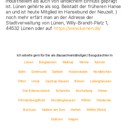
industriellem als auch von ländlichem Einfluss geprägt
ist. Lünen gehörte als sog. Beistadt der früheren Hanse
an und ist heute Mitglied im Hansebund der Neuzeit. )
noch mehr erfärt man an der Adresse der
Stadtverwaltung von Lünen, Willy-Brandt-Platz 1,
44532 Lünen oder auf
https://www.luenen.de/
Ich arbeite gern für Sie als
Bausachverständiger
/ Baugutachter in
Lünen
Bergkamen
Waltrop
Werne
Kamen
Selm
Dortmund
Datteln
Holzwickede
Nordkirchen
Olfen
Unna
Castrop-Rauxel
Bönen
Lüdinghausen
Oer-Erkenschwick
Schwerte
Ascheberg
Herne
Fröndenberg/Ruhr
Recklinghausen
Witten
Herdecke
Bochum
Haltern am See
Herten
Wetter (Ruhr)
Dülmen
Hagen