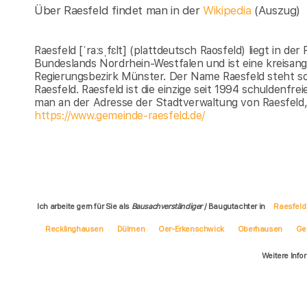
Über Raesfeld findet man in der
Wikipedia
(Auszug)
Raesfeld [ˈraːsˌfɛlt] (plattdeutsch Raosfeld) liegt in d
Bundeslands Nordrhein-Westfalen und ist eine kreisan
Regierungsbezirk Münster. Der Name Raesfeld steht so
Raesfeld. Raesfeld ist die einzige seit 1994 schuldenf
man an der Adresse der Stadtverwaltung von Raesfeld, 
https://www.gemeinde-raesfeld.de/
Ich arbeite gern für Sie als
Bausachverständiger
/ Baugutachter in
Raesfeld
Recklinghausen
Dülmen
Oer-Erkenschwick
Oberhausen
Ge
Weitere Info