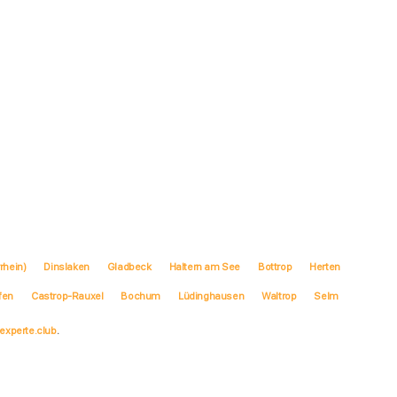
rhein)
Dinslaken
Gladbeck
Haltern am See
Bottrop
Herten
fen
Castrop-Rauxel
Bochum
Lüdinghausen
Waltrop
Selm
experte.club
.