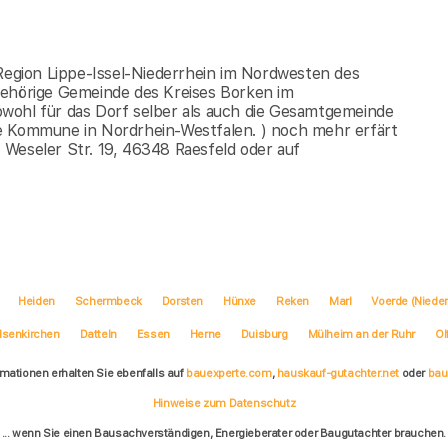
er Region Lippe-Issel-Niederrhein im Nordwesten des
gehörige Gemeinde des Kreises Borken im
wohl für das Dorf selber als auch die Gesamtgemeinde
reie Kommune in Nordrhein-Westfalen. ) noch mehr erfärt
Weseler Str. 19, 46348 Raesfeld oder auf
Heiden
Schermbeck
Dorsten
Hünxe
Reken
Marl
Voerde (Nieder
lsenkirchen
Datteln
Essen
Herne
Duisburg
Mülheim an der Ruhr
Ol
rmationen erhalten Sie ebenfalls auf
bauexperte.com
,
hauskauf-gutachter.net
oder
bau
Hinweise zum Datenschutz
... wenn Sie einen Bausachverständigen, Energieberater oder Baugutachter brauchen.