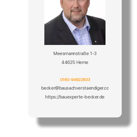
Meesmannstraße 1-3
44625 Herne
0160-94922633
becker@bausachverstaendiger.cc
https://bauexperte-becker.de