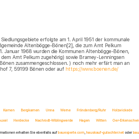
iedlungsgebiete erfolgte am 1. April 1951 der kommunale
ßgemeinde Altenbögge-Bönen[2], die zum Amt Pelkum
1. Januar 1968 wurden die Kommunen Altenbögge-Bönen,
g dem Amt Pelkum zugehörig) sowie Bramey-Lenningsen
e Bönen zusammengeschlossen. ) noch mehr erfärt man an
hof 7, 59199 Bönen oder auf
https://www.boenen.de/
Kamen
Bergkamen
Unna
Werne
Fröndenberg/Ruhr
Holzwickede
auxel
Herdecke
Nachrodt-Wiblingwerde
Hagen
Witten
Oer-Erkenschwi
rmationen erhalten Sie ebenfalls auf
bauexperte.com
,
hauskauf-gutachter.net
oder
bau