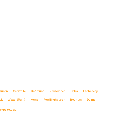
Lünen
Schwerte
Dortmund
Nordkirchen
Selm
Ascheberg
ck
Wetter (Ruhr)
Herne
Recklinghausen
Bochum
Dülmen
experte.club
.