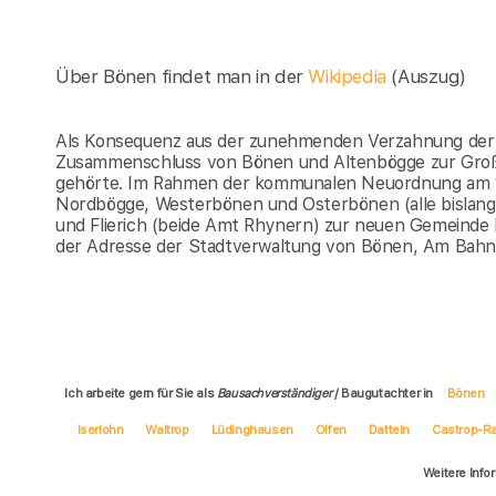
Über Bönen findet man in der
Wikipedia
(Auszug)
Als Konsequenz aus der zunehmenden Verzahnung der S
Zusammenschluss von Bönen und Altenbögge zur Gro
gehörte. Im Rahmen der kommunalen Neuordnung am 
Nordbögge, Westerbönen und Osterbönen (alle bislan
und Flierich (beide Amt Rhynern) zur neuen Gemeind
der Adresse der Stadtverwaltung von Bönen, Am Bahn
Ich arbeite gern für Sie als
Bausachverständiger
/ Baugutachter in
Bönen
Iserlohn
Waltrop
Lüdinghausen
Olfen
Datteln
Castrop-R
Weitere Info