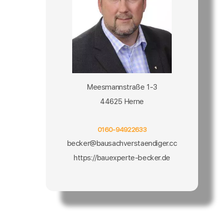
Meesmannstraße 1-3
44625 Herne
0160-94922633
becker@bausachverstaendiger.cc
https://bauexperte-becker.de