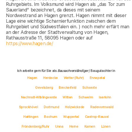
Ruhrgebiets. Im Volksmund wird Hagen als „das Tor zum
Sauerland“ bezeichnet, da dieses mit seinem
Nordwestrand an Hagen grenzt. Hagen nimmt mit dieser
Lage eine wichtige Scharnierfunktion zwischen dem
Ruhrgebiet und Südwestfalen ein. ) noch mehr erfärt man
an der Adresse der Stadtverwaltung von Hagen,
Rathausstraße 11, 58095 Hagen oder auf
https://www.hagen.de/
Ich arbeite gern für Sie als
Bausachverständiger
/ Baugutachter in
Hagen
Herdecke
Wetter (Ruhr)
Ennepetal
Gevelsberg
Breckerfeld
Schwerte
Nachrodt-Wiblingwerde
Witten
Schwelm
Iserlohn
Sprockhövel
Dortmund
Holzwickede
Radevormwald
Hattingen
Bochum
Wuppertal
Castrop-Rauxel
Fröndenberg/Ruhr
Unna
Herne
Kamen
Lünen