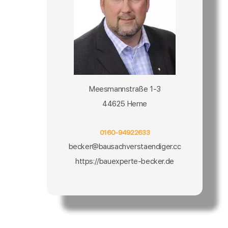
Meesmannstraße 1-3
44625 Herne
0160-94922633
becker@bausachverstaendiger.cc
https://bauexperte-becker.de