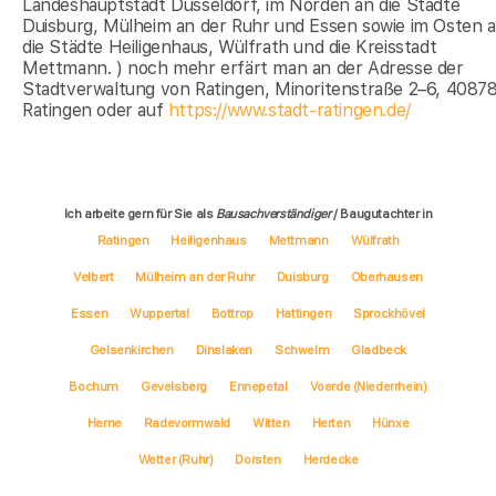
Landeshauptstadt Düsseldorf, im Norden an die Städte
Duisburg, Mülheim an der Ruhr und Essen sowie im Osten 
die Städte Heiligenhaus, Wülfrath und die Kreisstadt
Mettmann. ) noch mehr erfärt man an der Adresse der
Stadtverwaltung von Ratingen, Minoritenstraße 2–6, 4087
Ratingen oder auf
https://www.stadt-ratingen.de/
Ich arbeite gern für Sie als
Bausachverständiger
/ Baugutachter in
Ratingen
Heiligenhaus
Mettmann
Wülfrath
Velbert
Mülheim an der Ruhr
Duisburg
Oberhausen
Essen
Wuppertal
Bottrop
Hattingen
Sprockhövel
Gelsenkirchen
Dinslaken
Schwelm
Gladbeck
Bochum
Gevelsberg
Ennepetal
Voerde (Niederrhein)
Herne
Radevormwald
Witten
Herten
Hünxe
Wetter (Ruhr)
Dorsten
Herdecke