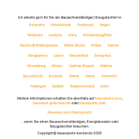
Ich arbeite gern für Sie als
Bausachverständiger
/ Baugutachter in
Schwerte
Holzwickede
Dortmund
Hagen
Herdecke
Iserlohn
Unna
Fröndenberg/Ruhr
Nachrodt-Wiblingwerde
Wetter (Ruhr)
Witten
Kamen
Bergkamen
Lünen
Breckerfeld
Ennepetal
Gevelsberg
Bönen
Castrop-Rauxel
Waltrop
Sprockhövel
Bochum
Werne
Herne
Schwelm
Hattingen
Datteln
Radevormwald
Selm
Weitere Informationen erhalten Sie ebenfalls auf
bauexperte.com
,
hauskauf-gutachter.net
oder
bauexperte.club
.
Hinweise zum Datenschutz
... wenn Sie einen Bausachverständigen, Energieberater oder
Baugutachter brauchen.
Copyright © bauexperte-becker.de 2025