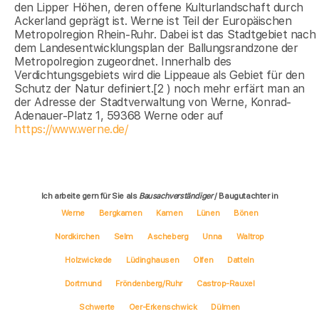
den Lipper Höhen, deren offene Kulturlandschaft durch
Ackerland geprägt ist. Werne ist Teil der Europäischen
Metropolregion Rhein-Ruhr. Dabei ist das Stadtgebiet nach
dem Landesentwicklungsplan der Ballungsrandzone der
Metropolregion zugeordnet. Innerhalb des
Verdichtungsgebiets wird die Lippeaue als Gebiet für den
Schutz der Natur definiert.[2 ) noch mehr erfärt man an
der Adresse der Stadtverwaltung von Werne, Konrad-
Adenauer-Platz 1, 59368 Werne oder auf
https://www.werne.de/
Ich arbeite gern für Sie als
Bausachverständiger
/ Baugutachter in
Werne
Bergkamen
Kamen
Lünen
Bönen
Nordkirchen
Selm
Ascheberg
Unna
Waltrop
Holzwickede
Lüdinghausen
Olfen
Datteln
Dortmund
Fröndenberg/Ruhr
Castrop-Rauxel
Schwerte
Oer-Erkenschwick
Dülmen