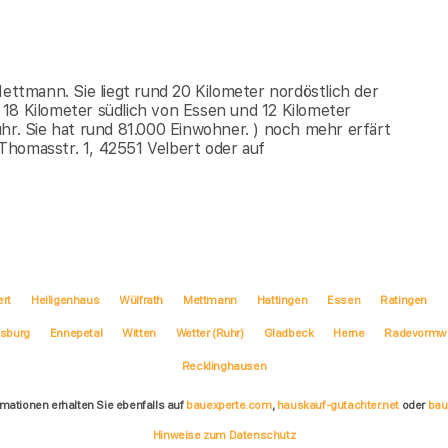
Mettmann. Sie liegt rund 20 Kilometer nordöstlich der
18 Kilometer südlich von Essen und 12 Kilometer
hr. Sie hat rund 81.000 Einwohner. ) noch mehr erfärt
Thomasstr. 1, 42551 Velbert oder auf
ert
Heiligenhaus
Wülfrath
Mettmann
Hattingen
Essen
Ratingen
isburg
Ennepetal
Witten
Wetter (Ruhr)
Gladbeck
Herne
Radevormw
Recklinghausen
rmationen erhalten Sie ebenfalls auf
bauexperte.com
,
hauskauf-gutachter.net
oder
bau
Hinweise zum Datenschutz