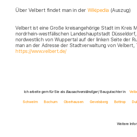
Über Velbert findet man in der
Wikipedia
(Auszug)
Velbert ist eine Große kreisangehörige Stadt im Kreis 
nordrhein-westfälischen Landeshauptstadt Düsseldorf, 
nordwestlich von Wuppertal auf der linken Seite der Ru
man an der Adresse der Stadtverwaltung von Velbert, 
https://www.velbert.de/
Ich arbeite gern für Sie als
Bausachverständiger
/ Baugutachter in
Velb
Schwelm
Bochum
Oberhausen
Gevelsberg
Bottrop
Du
Weitere Info