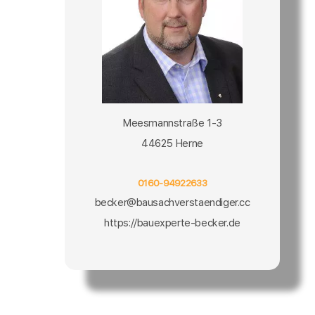
Meesmannstraße 1-3
44625 Herne
0160-94922633
becker@bausachverstaendiger.cc
https://bauexperte-becker.de