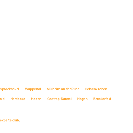
Sprockhövel
Wuppertal
Mülheim an der Ruhr
Gelsenkirchen
ald
Herdecke
Herten
Castrop-Rauxel
Hagen
Breckerfeld
experte.club
.