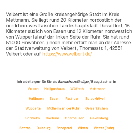
Velbert ist eine Große kreisangehörige Stadt im Kreis
Mettmann. Sie liegt rund 20 Kilometer nordöstlich der
nordrhein-westfälischen Landeshauptstadt Düsseldorf, 18
Kilometer südlich von Essen und 12 Kilometer nordwestlich
von Wuppertal auf der linken Seite der Ruhr. Sie hat rund
81.000 Einwohner. ) noch mehr erfärt man an der Adresse
der Stadtverwaltung von Velbert, Thomasstr. 1, 42551
Velbert oder auf
https://www.velbert.de/
Ich arbeite gern für Sie als
Bausachverständiger
/ Baugutachter in
Velbert
Heiligenhaus
Wülfrath
Mettmann
Hattingen
Essen
Ratingen
Sprockhövel
Wuppertal
Mülheim an der Ruhr
Gelsenkirchen
Schwelm
Bochum
Oberhausen
Gevelsberg
Bottrop
Duisburg
Ennepetal
Witten
Wetter (Ruhr)