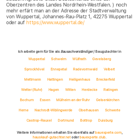
Oberzentren des Landes Nordrhein-Westfalen. ) noch
mehr erfärt man an der Adresse der Stadtverwaltung
von Wuppertal, Johannes-Rau-Platz 1, 42275 Wuppertal
oder auf
https://www.wuppertal.de/
Ich arbeite gern für Sie als
Bausachverständiger
/ Baugutachter in
Wuppertal
Schwelm
Wülfrath
Gevelsberg
Sprockhövel
Ennepetal
Radevormwald
Velbert
Mettmann
Hattingen
Heiligenhaus
Breckerfeld
Wetter (Ruhr)
Hagen
Witten
Herdecke
Ratingen
Bochum
Essen
Mülheim an der Ruhr
Gelsenkirchen
Herne
Nachrodt-Wiblingwerde
Oberhausen
Schwerte
Castrop-Rauxel
Dortmund
Bottrop
Duisburg
Weitere Informationen erhalten Sie ebenfalls auf
bauexperte.com
,
hauskauf-gutachter.net
oder
bauexperte.club
.