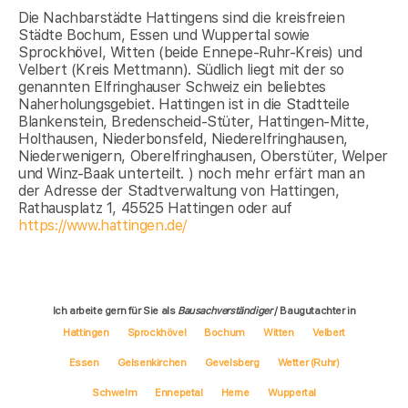
Die Nachbarstädte Hattingens sind die kreisfreien
Städte Bochum, Essen und Wuppertal sowie
Sprockhövel, Witten (beide Ennepe-Ruhr-Kreis) und
Velbert (Kreis Mettmann). Südlich liegt mit der so
genannten Elfringhauser Schweiz ein beliebtes
Naherholungsgebiet. Hattingen ist in die Stadtteile
Blankenstein, Bredenscheid-Stüter, Hattingen-Mitte,
Holthausen, Niederbonsfeld, Niederelfringhausen,
Niederwenigern, Oberelfringhausen, Oberstüter, Welper
und Winz-Baak unterteilt. ) noch mehr erfärt man an
der Adresse der Stadtverwaltung von Hattingen,
Rathausplatz 1, 45525 Hattingen oder auf
https://www.hattingen.de/
Ich arbeite gern für Sie als
Bausachverständiger
/ Baugutachter in
Hattingen
Sprockhövel
Bochum
Witten
Velbert
Essen
Gelsenkirchen
Gevelsberg
Wetter (Ruhr)
Schwelm
Ennepetal
Herne
Wuppertal