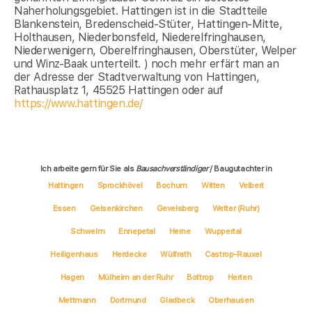
Naherholungsgebiet. Hattingen ist in die Stadtteile
Blankenstein, Bredenscheid-Stüter, Hattingen-Mitte,
Holthausen, Niederbonsfeld, Niederelfringhausen,
Niederwenigern, Oberelfringhausen, Oberstüter, Welper
und Winz-Baak unterteilt. ) noch mehr erfärt man an
der Adresse der Stadtverwaltung von Hattingen,
Rathausplatz 1, 45525 Hattingen oder auf
https://www.hattingen.de/
Ich arbeite gern für Sie als
Bausachverständiger
/ Baugutachter in
Hattingen
Sprockhövel
Bochum
Witten
Velbert
Essen
Gelsenkirchen
Gevelsberg
Wetter (Ruhr)
Schwelm
Ennepetal
Herne
Wuppertal
Heiligenhaus
Herdecke
Wülfrath
Castrop-Rauxel
Hagen
Mülheim an der Ruhr
Bottrop
Herten
Mettmann
Dortmund
Gladbeck
Oberhausen