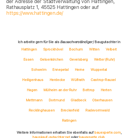
der Adresse der Stadtverwaltung von Hattingen,
Rathausplatz 1, 45525 Hattingen oder auf
https://www.hattingen.de/
Ich arbeite gern für Sie als
Bausachverständiger
/ Baugutachter in
Hattingen
Sprockhövel
Bochum
Witten
Velbert
Essen
Gelsenkirchen
Gevelsberg
Wetter (Ruhr)
Schwelm
Ennepetal
Herne
Wuppertal
Heiligenhaus
Herdecke
Wülfrath
Castrop-Rauxel
Hagen
Mülheim an der Ruhr
Bottrop
Herten
Mettmann
Dortmund
Gladbeck
Oberhausen
Recklinghausen
Breckerfeld
Radevormwald
Ratingen
Weitere Informationen erhalten Sie ebenfalls auf
bauexperte.com
,
hauskauf-gutachter.net
oder
bauexperte.club
.