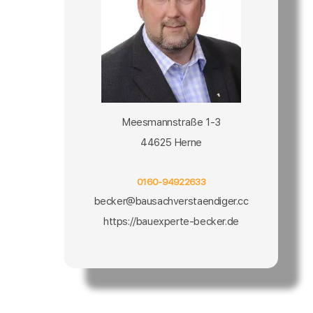
Meesmannstraße 1-3
44625 Herne
0160-94922633
becker@bausachverstaendiger.cc
https://bauexperte-becker.de