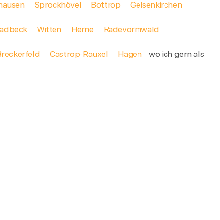
hausen
Sprockhövel
Bottrop
Gelsenkirchen
ladbeck
Witten
Herne
Radevormwald
Breckerfeld
Castrop-Rauxel
Hagen
wo ich gern als