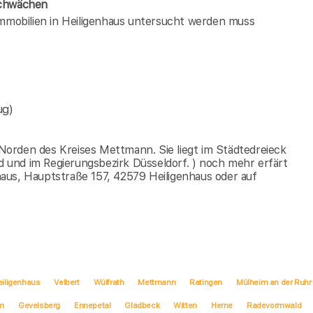
Schwächen
immobilien in Heiligenhaus untersucht werden muss
ug)
m Norden des Kreises Mettmann. Sie liegt im Städtedreieck
und im Regierungsbezirk Düsseldorf. ) noch mehr erfärt
aus, Hauptstraße 157, 42579 Heiligenhaus oder auf
eiligenhaus
Velbert
Wülfrath
Mettmann
Ratingen
Mülheim an der Ruhr
m
Gevelsberg
Ennepetal
Gladbeck
Witten
Herne
Radevormwald