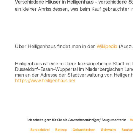
Verschiedene Häuser in Heiligenhaus - verschiedene 
ein kleiner Anriss dessen, was beim Kauf gebrauchter 
Über Heiligenhaus findet man in der
Wikipedia
(Ausz
Heiligenhaus ist eine mittlere kreisangehörige Stadt i
Düsseldorf–Essen–Wuppertal im Niederbergischen Land 
man an der Adresse der Stadtverwaltung von Heiligenh
https://www.heiligenhaus.de/
Ich arbeite gern für Sie als
Bausachverständiger
/ Baugutachter in
H
Sprockhövel
Bottrop
Gelsenkirchen
Schwelm
Bochu