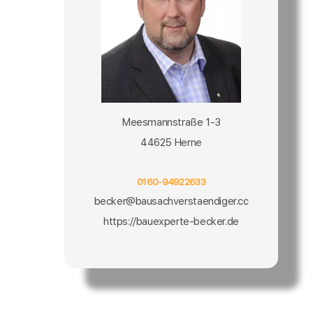
Meesmannstraße 1-3
44625 Herne
0160-94922633
becker@bausachverstaendiger.cc
https://bauexperte-becker.de