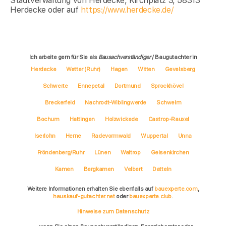
Stadtverwaltung von Herdecke, Kirchplatz 3, 58313
Herdecke oder auf
https://www.herdecke.de/
Ich arbeite gern für Sie als
Bausachverständiger
/ Baugutachter in
Herdecke
Wetter (Ruhr)
Hagen
Witten
Gevelsberg
Schwerte
Ennepetal
Dortmund
Sprockhövel
Breckerfeld
Nachrodt-Wiblingwerde
Schwelm
Bochum
Hattingen
Holzwickede
Castrop-Rauxel
Iserlohn
Herne
Radevormwald
Wuppertal
Unna
Fröndenberg/Ruhr
Lünen
Waltrop
Gelsenkirchen
Kamen
Bergkamen
Velbert
Datteln
Weitere Informationen erhalten Sie ebenfalls auf
bauexperte.com
,
hauskauf-gutachter.net
oder
bauexperte.club
.
Hinweise zum Datenschutz