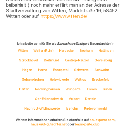
beibehielt ) noch mehr erfärt man an der Adresse der
Stadtverwaltung von Witten, Marktstraße 16, 58452
Witten oder auf
https://www.witten.de/
Ich arbeite gern für Sie als
Bausachverständiger
/ Baugutachter in
Witten
Wetter (Ruhr)
Herdecke
Bochum
Hattingen
Sprockhövel
Dortmund
Castrop-Rauxel
Gevelsberg
Hagen
Herne
Ennepetal
Schwerte
Schwelm
Gelsenkirchen
Holzwickede
Waltrop
Breckerfeld
Herten
Recklinghausen
Wuppertal
Essen
Lünen
Oer-Erkenschwick
Velbert
Datteln
Nachrodt-Wiblingwerde
Iserlohn
Radevormwald
Weitere Informationen erhalten Sie ebenfalls auf
bauexperte.com
,
hauskauf-gutachter.net
oder
bauexperte.club
.